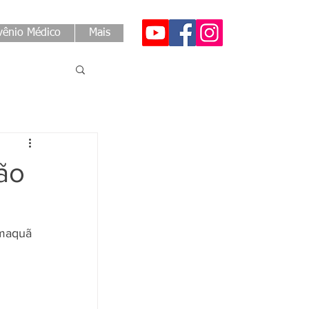
ênio Médico
Mais
ão
amaquã 