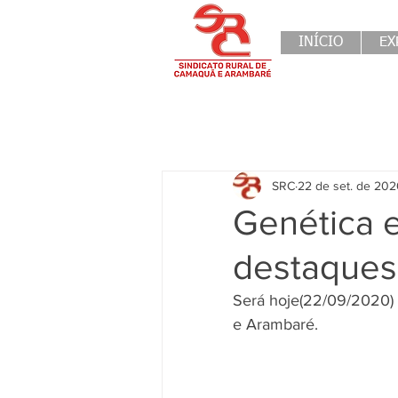
INÍCIO
EX
SRC
22 de set. de 20
Genética 
destaques
Será hoje(22/09/2020) 
e Arambaré.  