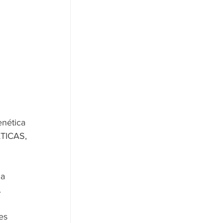
nética 
ÁTICAS, 
a 
.
es 