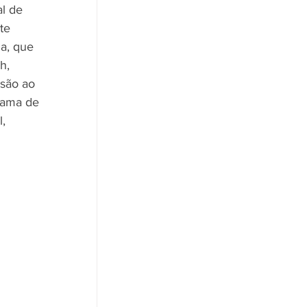
l de 
te 
a, que 
h, 
ssão ao 
rama de 
, 
 