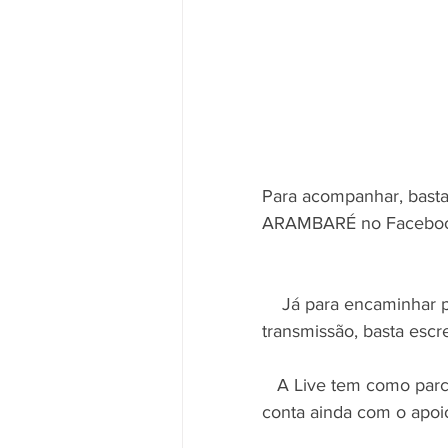
Para acompanhar, bas
ARAMBARÉ no Faceboo
    Já para encaminhar perguntas ou fazer observações aos participantes durante a 
transmissão, basta esc
   A Live tem como parceiros A Fazenda Santa Tereza, M2B Desenvolvimento Rural e 
conta ainda com o apoi