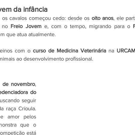
em da infância
m os cavalos começou cedo: desde os 
oito anos
, ele part
o no 
Freio Jovem
 e, com o tempo, migrando para o 
 em que atua atualmente.
treinos com o 
curso de Medicina Veterinária
 na 
URCAM
nimais ao desenvolvimento profissional.
 de novembro
, 
edenciadora do 
buscando seguir 
a raça Crioula. 
 e amor pelos 
onstra que o 
competição está 