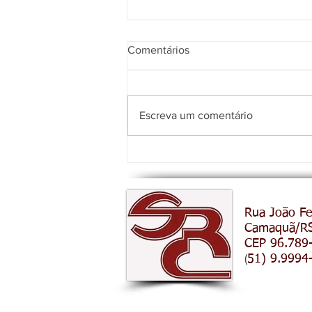
Comentários
Escreva um comentário
PREFEITO ABNER SERÁ O PR
Rua João Fe
PALESTRANTE DE 2026 DAS
Camaquã/R
ALMOÇO DO SINDICATO RU
CEP 96.789
(
51) 9.9994