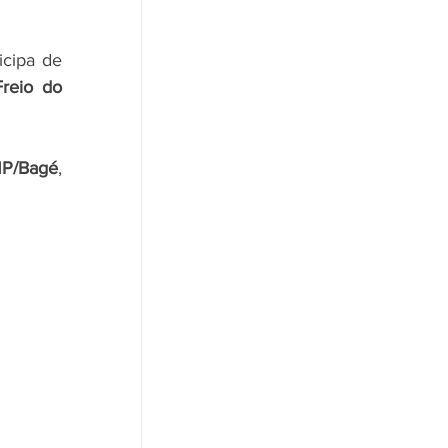
icipa de 
Freio do 
P/Bagé
, 