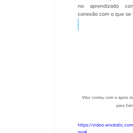
no aprendizado con
conexão com o que se f
Vitor contou com o apoio da
para Cam
https://video.wixstatic
mp4