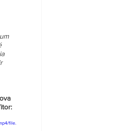
 um 
é 
ia 
r 
rova 
tor:
p4/file.