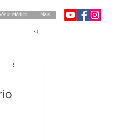
ênio Médico
Mais
rio