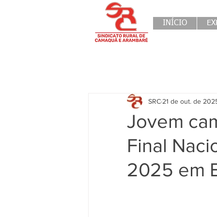
INÍCIO
EX
SRC
21 de out. de 202
Jovem cam
Final Naci
2025 em E