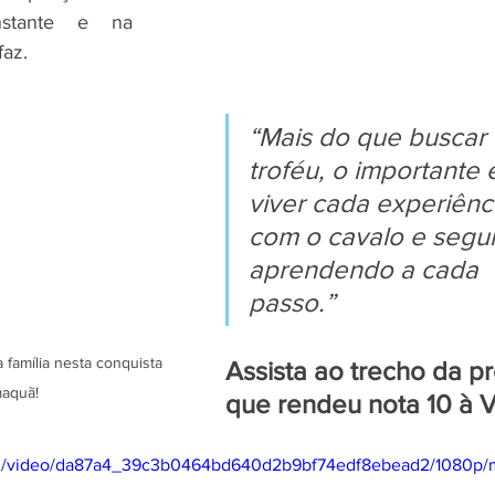
stante e na 
az.
“Mais do que buscar
troféu, o importante 
viver cada experiênc
com o cavalo e segui
aprendendo a cada 
passo.”
 família nesta conquista 
Assista ao trecho da p
aquã!
que rendeu nota 10 à Vi
.com/video/da87a4_39c3b0464bd640d2b9bf74edf8ebead2/1080p/m