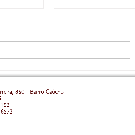
IMEIRO
REUNIÃO ALMOÇO COM ANT
rreira, 850 - Bairro Gaúcho
 REUNIÕES
É REMARCADA PARA 17 DE 
S
RAL
-192
-6573