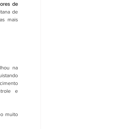
ores de 
tana de 
as mais 
Durante as disputas, Vitor brilhou na 
, conquistando 
cimento 
role e 
do muito 