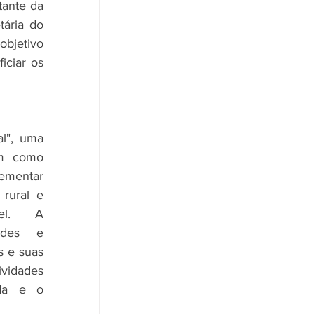
ante da 
ária do 
bjetivo 
ciar os 
l", uma 
m como 
mentar 
rural e 
vel. A 
ades e 
 e suas 
ividades 
da e o 