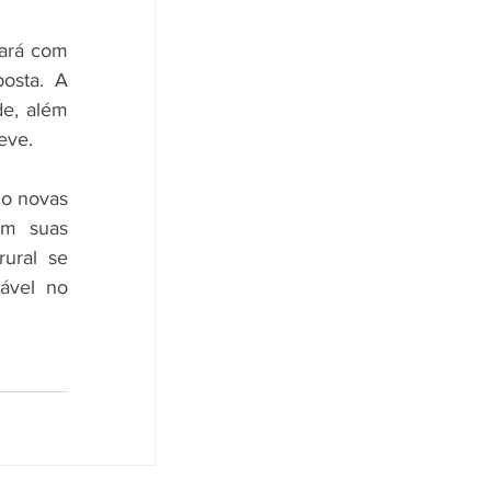
ará com 
osta. A 
e, além 
eve.
do novas 
om suas 
ral se 
ável no 