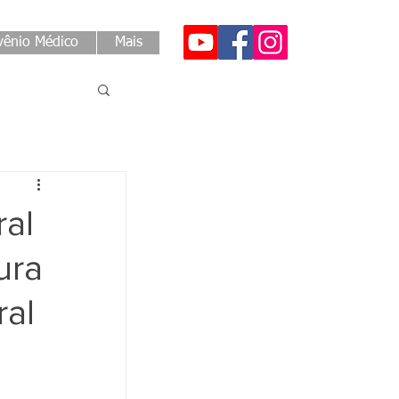
ênio Médico
Mais
ral
ura
al