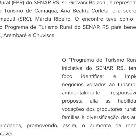
ural (FPR) do SENAR-RS, sr. Giovani Bolzoni, a represent
o Turismo de Camaquã, Ana Beatriz Corleta, e a secret
maquã (SRC), Márcia Ribeiro. O encontro teve como o
o do Programa de Turismo Rural do SENAR RS para benefi
, Arambaré e Chuvisca.
O "Programa de Turismo Rura
iniciativa do SENAR RS, te
foco identificar e imple
negócios voltados ao turismo 
ambientalmente responsá
proposta alia as habilid
vocações dos produtores rurais
famílias à diversificação das at
priedades, promovendo, assim, o aumento da ren
tável.