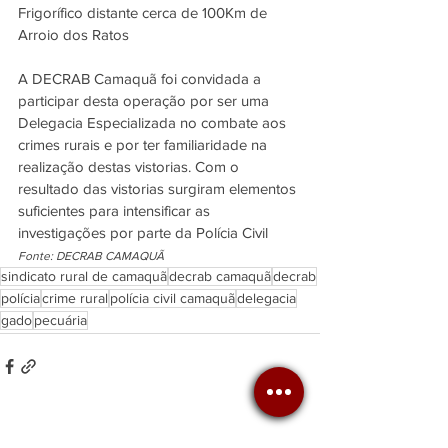
Frigorífico distante cerca de 100Km de 
Arroio dos Ratos
A DECRAB Camaquã foi convidada a 
participar desta operação por ser uma 
Delegacia Especializada no combate aos 
crimes rurais e por ter familiaridade na 
realização destas vistorias. Com o 
resultado das vistorias surgiram elementos 
suficientes para intensificar as 
investigações por parte da Polícia Civil
Fonte: DECRAB CAMAQUÃ
sindicato rural de camaquã
decrab camaquã
decrab
polícia
crime rural
polícia civil camaquã
delegacia
gado
pecuária
Ver tudo
Posts recentes