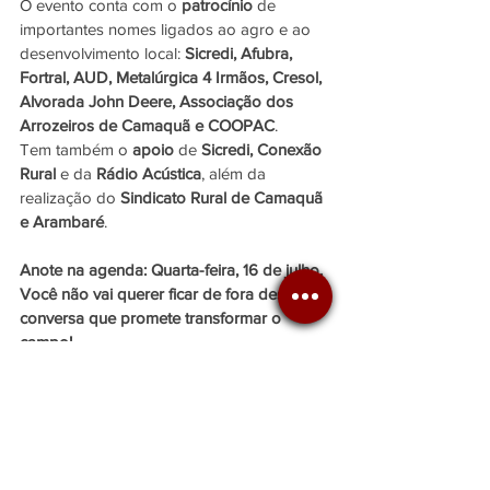
O evento conta com o 
patrocínio
 de 
importantes nomes ligados ao agro e ao 
desenvolvimento local: 
Sicredi, Afubra, 
Fortral, AUD, Metalúrgica 4 Irmãos, Cresol, 
Alvorada John Deere, Associação dos 
Arrozeiros de Camaquã e COOPAC
.
Tem também o 
apoio
 de 
Sicredi, Conexão 
Rural
 e da 
Rádio Acústica
, além da 
realização do 
Sindicato Rural de Camaquã 
e Arambaré
.
Anote na agenda: Quarta-feira, 16 de julho. 
Você não vai querer ficar de fora dessa 
conversa que promete transformar o 
campo!
BUFFET SERVIDO PELO RESTAURANTE 
GALLES
R$50,00 - Associados
R$60,00 - Não Associados
Adquira pelo link: